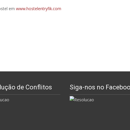
ostel em
www.hostelentryfik.com
lução de Conflitos
Siga-nos no Facebo