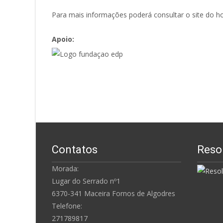
Para mais informações poderá consultar o site do h
Apoio:
Contatos
Reso
Morada:
Lugar do Serrado nº1
6370-341 Maceira Fornos de Algodres
Telefone:
271789817