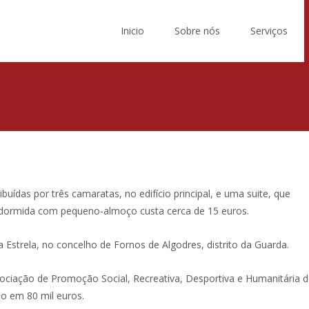
Skip
to
Inicio
Sobre nós
Serviços
content
uídas por três camaratas, no edifício principal, e uma suite, que
ma dormida com pequeno-almoço custa cerca de 15 euros.
a Estrela, no concelho de Fornos de Algodres, distrito da Guarda.
ssociação de Promoção Social, Recreativa, Desportiva e Humanitária
o em 80 mil euros.