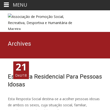
MENU
Archives
21
21
21
Dez/18
Dez/18
Dez/18
Estrutura Residencial Para Pessoas
Idosas
Esta Resposta Social destina-se a acolher pessoas idosas
de ambos os sexos, cuja situação social, familiar,